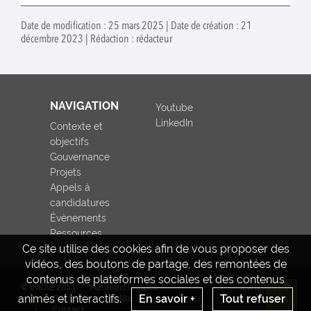
Date de modification : 25 mars 2025 | Date de création : 21
décembre 2023 | Rédaction : rédacteur
NAVIGATION
Youtube
LinkedIn
Contexte et
objectifs
Gouvernance
Projets
Appels à
candidatures
Évènements
Ressources
Ce site utilise des cookies afin de vous proposer des
vidéos, des boutons de partage, des remontées de
contenus de plateformes sociales et des contenus
© INRAE 2023
Mentions légales
www.inrae.fr
animés et interactifs.
En savoir +
Tout refuser
CGU
Crédits
Re
Contact