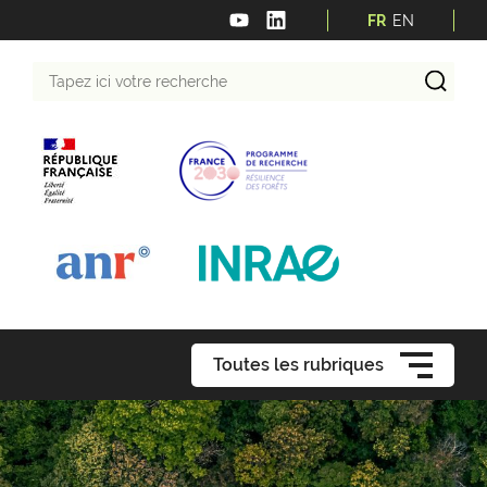
FR
EN
Tapez
ici
votre
recherche
Toutes les rubriques