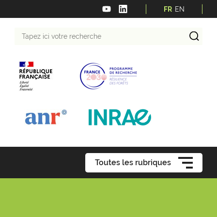
FR
EN
Tapez
ici
votre
recherche
Toutes les rubriques