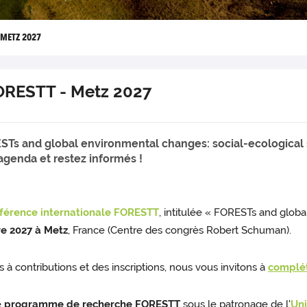
 METZ 2027
ORESTT - Metz 2027
s and global environmental changes: social-ecological sy
agenda et restez informés !
férence internationale FORESTT
, intitulée « FORESTs and glob
re 2027 à Metz
, France (Centre des congrès Robert Schuman).
 à contributions et des inscriptions, nous vous invitons à
complét
e
programme de recherche FORESTT
sous le patronage de l'
Uni