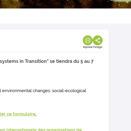
Imprimer
Partager
stems in Transition" se tiendra du 5 au 7
al environmental changes: social-ecological
er ce formulaire
.
on internationale des organisations de