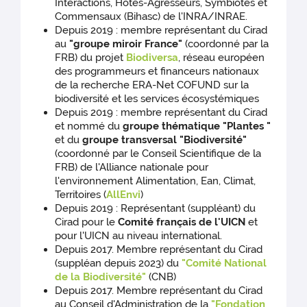
Interactions, Hôtes-Agresseurs, Symbiotes et
Commensaux (Bihasc) de l'INRA/INRAE.
Depuis 2019 : membre représentant du Cirad
au
"groupe miroir France"
(coordonné par la
FRB) du projet
Biodiversa
, réseau européen
des programmeurs et financeurs nationaux
de la recherche ERA-Net COFUND sur la
biodiversité et les services écosystémiques
Depuis 2019 : membre représentant du Cirad
et nommé du
groupe thématique "Plantes "
et du
groupe transversal "Biodiversité"
(coordonné par le Conseil Scientifique de la
FRB) de l'Alliance nationale pour
l'environnement Alimentation, Ean, Climat,
Territoires (
AllEnvi
)
Depuis 2019 : Représentant (suppléant) du
Cirad pour le
Comité français de l'UICN
et
pour l'UICN au niveau international.
Depuis 2017. Membre représentant du Cirad
(suppléan depuis 2023) du
"Comité National
de la Biodiversité"
(CNB)
Depuis 2017. Membre représentant du Cirad
au Conseil d'Administration de la
"Fondation