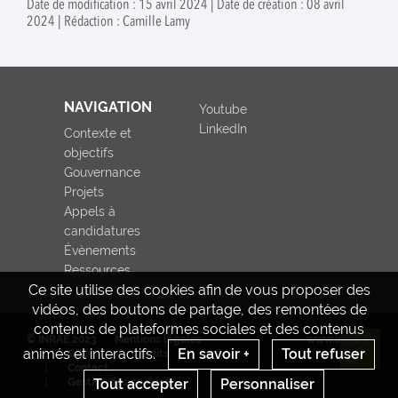
Date de modification : 15 avril 2024 | Date de création : 08 avril
2024 | Rédaction : Camille Lamy
NAVIGATION
Youtube
LinkedIn
Contexte et
objectifs
Gouvernance
Projets
Appels à
candidatures
Évènements
Ressources
Ce site utilise des cookies afin de vous proposer des
vidéos, des boutons de partage, des remontées de
contenus de plateformes sociales et des contenus
© INRAE 2023
Mentions légales
www.inrae.fr
animés et interactifs.
En savoir +
Tout refuser
CGU
Crédits
Re
Contact
Gestion des cookies
Tout accepter
Personnaliser