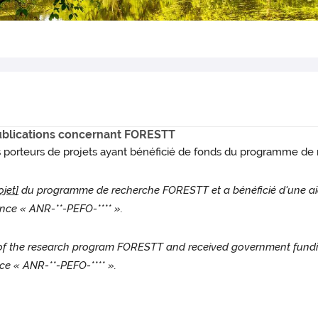
ublications concernant FORESTT
es porteurs de projets ayant bénéficié de fonds du programme d
jet]
du programme de recherche FORESTT et a bénéficié d'une aide
ence « ANR-**-PEFO-**** ».
f the research program FORESTT and received government fund
ce « ANR-**-PEFO-**** ».