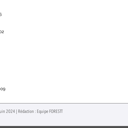
6
02
009
juin 2024 | Rédaction : Equipe FORESTT